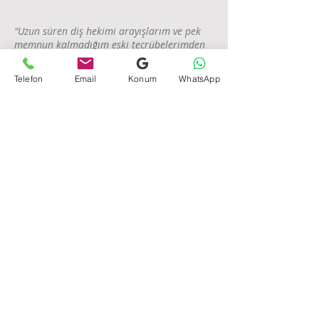
"Uzun süren diş hekimi arayışlarım ve pek
memnun kalmadığım eski tecrübelerimden
sonra bir arkadaşım vasıtasıyla Hatice
Hanım ile tanıştım. Bu kadar genç, bilgili ve
Telefon
Email
Konum
WhatsApp
tecrübeli olması beni çok memnun etti
çünkü diğer diş hekimlerim hekim olarak
çok iyi olmalarına rağmen beni
anlamıyorlardı, estetik kaygılarımı
anlayanlar ise işe çok ticari bakıyor bu da
beni çok rahatsız ediyordu. Diş bakımının
sağlık açısından olduğu kadar estetik
açılardan da çok önemli olduğunu
düşünüyorum ve bir diş hekiminin
kaygılarınızı geçiştirmek veya para kazanma
amacı gütmek yerine sizin isteklerinizi
anlaması ve size önem vermesi gerektiğini
düşünüyorum. Birkaç ufak işlem (diş
temizliği vs.) dışında diş eti kestirme
operasyonu yaptırdım ve hepsinden çok
memnun kaldım. Biraz göz korkutucu bir
operasyon olmasına rağmen Hatice
Hanımın eli çok hafifti ve operasyon