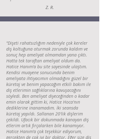
Z. R.
"Dişeti rahatsızlığım nedeniyle çok kereler
diş koltuğuna oturmak zorunda kaldım ve
sonuç hep ameliyat olmamdan yana çıktı.
Hatta tek taraftan ameliyat oldum da.
Hatice Hanım'a bu site sayesinde ulaştım.
Kendisi muayene sonucunda benim
ameliyata ihtiyacımın olmadığını güzel bir
küretaj ve benim yapacağım etkili bakım ile
diş etlerimin sağlıklarına kavuşacağını
söyledi. Ben ameliyat diyeceğinden o kadar
emin olarak gittim ki, Hatice Hoca'nın
dediklerine inanamadım. İki seansda
küretaj yapıldı. Sallanan 20'lik dişlerim
çekildi. Ufacık bir dokunmada kanayan diş
etlerim artık fırçalarken bile kanamıyor.
Hatice Hanım'a çok teşekkür ediyorum,
gerçekten de çok iyi bir doktor. Eğer size diş