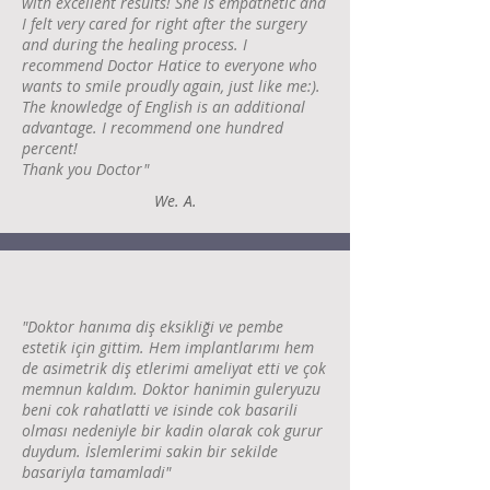
with excellent results! She is empathetic and
I felt very cared for right after the surgery
and during the healing process. I
recommend Doctor Hatice to everyone who
wants to smile proudly again, just like me:).
The knowledge of English is an additional
advantage. I recommend one hundred
percent!
Thank you Doctor"
We. A.
"Doktor hanıma diş eksikliği ve pembe
estetik için gittim. Hem implantlarımı hem
de asimetrik diş etlerimi ameliyat etti ve çok
memnun kaldım. Doktor hanimin guleryuzu
beni cok rahatlatti ve isinde cok basarili
olması nedeniyle bir kadin olarak cok gurur
duydum. İslemlerimi sakin bir sekilde
basariyla tamamladi"