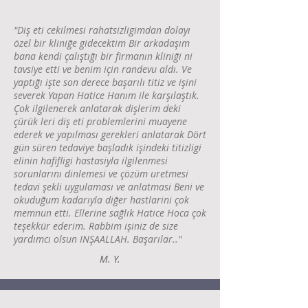
"Diş eti cekilmesi rahatsizligimdan dolayı
özel bir kliniğe gidecektim Bir arkadaşım
bana kendi çalıştığı bir firmanın kliniği ni
tavsiye etti ve benim için randevu aldı. Ve
yaptığı işte son derece başarılı titiz ve işini
severek Yapan Hatice Hanım ile karşılaştık.
Çok ilgilenerek anlatarak dişlerim deki
çürük leri diş eti problemlerini muayene
ederek ve yapılması gerekleri anlatarak Dört
gün süren tedaviye başladık işindeki titizligi
elinin hafifligi hastasiyla ilgilenmesi
sorunlarını dinlemesi ve çözüm uretmesi
tedavi şekli uygulaması ve anlatmasi Beni ve
okuduğum kadarıyla diğer hastlarini çok
memnun etti. Ellerine sağlık Hatice Hoca çok
teşekkür ederim. Rabbim işiniz de size
yardımcı olsun INŞAALLAH. Başarılar.."
M. Y.