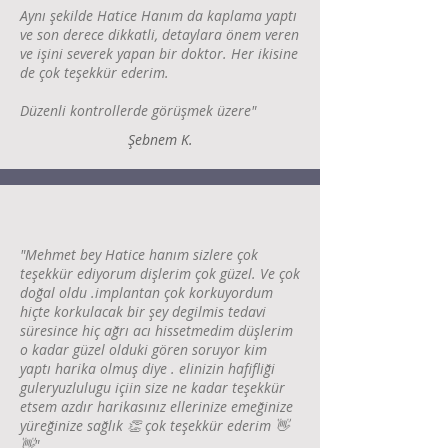
Aynı şekilde Hatice Hanım da kaplama yaptı
ve son derece dikkatli, detaylara önem veren
ve işini severek yapan bir doktor. Her ikisine
de çok teşekkür ederim.
Düzenli kontrollerde görüşmek üzere"
Şebnem K.
"Mehmet bey Hatice hanım sizlere çok
teşekkür ediyorum dişlerim çok güzel. Ve çok
doğal oldu .implantan çok korkuyordum
hiçte korkulacak bir şey degilmis tedavi
süresince hiç ağrı acı hissetmedim düşlerim
o kadar güzel olduki gören soruyor kim
yaptı harika olmuş diye . elinizin hafifliği
guleryuzlulugu içiin size ne kadar teşekkür
etsem azdır harikasınız ellerinize emeğinize
yüreğinize sağlık 👏 çok teşekkür ederim 👋
👋"