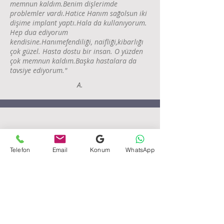
memnun kaldım.Benim dişlerimde
problemler vardı.Hatice Hanım sağolsun iki
dişime implant yaptı.Hala da kullanıyorum.
Hep dua ediyorum
kendisine.Hanımefendiliği, naifliği,kibarlığı
çok güzel. Hasta dostu bir insan. O yüzden
çok memnun kaldım.Başka hastalara da
tavsiye ediyorum."
A.
"Dişeti rahatsızlığım nedeniyle çok kereler
Telefon
Email
Konum
WhatsApp
diş koltuğuna oturmak zorunda kaldım ve
sonuç hep ameliyat olmamdan yana çıktı.
Hatta tek taraftan ameliyat oldum da.
Hatice Hanım'a bu site sayesinde ulaştım.
Kendisi muayene sonucunda benim
ameliyata ihtiyacımın olmadığını güzel bir
küretaj ve benim yapacağım etkili bakım ile
diş etlerimin sağlıklarına kavuşacağını