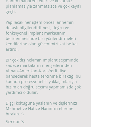
Hanım maharetli elleri ve kusursuz
planlamasıyla zahmetsizce ve çok keyifli
geçti.
Yapılacak her işlem öncesi annemin
detaylı bilgilendirilmesi, doğru ve
fonksiyonel implant markasının
belirlenmesinde bizi yönlendirmeleri
kendilerine olan güvenimizi kat be kat
artırdı.
Bir çok diş hekimin implant seçiminde
sadece markaların menşeilerinden
Alman-Amerikan-Kore-Yerli diye
bahsederek hasta tercihine bıraktığı bu
konuda profesyonelce yaklaşımlarıyla
bizim en doğru seçimi yapmamızda çok
yardımcı oldular.
Dişçi koltuğuna yaslanın ve dişlerinizi
Mehmet ve Hatice Hanım’ın ellerine
bırakın. :)
Serdar S.