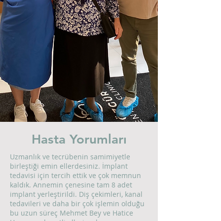
Hasta Yorumları
Uzmanlık ve tecrübenin samimiyetle
birleştiği emin ellerdesiniz. İmplant
tedavisi için tercih ettik ve çok memnun
kaldık. Annemin çenesine tam 8 adet
implant yerleştirildi. Diş çekimleri, kanal
tedavileri ve daha bir çok işlemin olduğu
bu uzun süreç Mehmet Bey ve Hatice