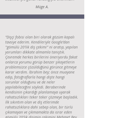
Müge A.
"Dişçi fobisi olan biri olarak gözüm kapalı
tavsiye ederim. Kendileriyle Google'dan
''gömülü 20'lik diş çekimi'' ni aratıp, yapılan
yorumları dikkate almamla tanıştık.
Çevremde herkes birilerini öneriyordu fakat
onlarca yorumu görüp benzer şikayetlerin
problemsizce çözüldüğünü görünce gitmeye
karar verdim. İbrahim bey; önce muayane
edip, fotoğraflarla hangi dişte hangi
sorunlar olduğunu ve de neler
yapılabileceğini söyledi. Beraberinde
kendisinin çıkardığı planlamaya uyarak
rahatsızlıkları teker teker çözmeye başladık.
İlk sıkıntım olan ve diş etlerimde
rahatsızlıklara dahi sebep olan, bir türlü
çıkamayan ve çıkmamakta da ısrar eden
gömülü 20'lik dişimin çekimini Mehmet Bey