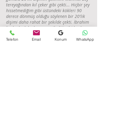
tereyağından kıl çeker gibi çekti... Hiçbir şey
hissetmediğim gibi üstündeki kökleri 90
derece dönmüş olduğu söylenen bir 20'lik
dişimi daha rahat bir şekilde çekti. İbrahim
beyle de dolgularımı yenilediği gibi başka
çürükleri de erkenden tespit edip ileride
daha büyük problemlerle karşılaşmamı
Telefon
Email
Konum
WhatsApp
önledi. Tüm dişlerimi pırıl pırıl yapması da
cabası... Kısaca hastaya, müşteri değil
gerçekten hasta gözüyle bakan, planlama
dışında ekstra masraf çıkarmayan, hayat
kalitemi yükselten ve beni kısa sürede
iyileştiren başta Mehmet ve İbrahim hocama
sonrasında da tüm ekibine teşekkürü borç
bilirim. İyi ki varsınız."
Alp Ş.
Özgür Dental Polyclinic
Mecidiyeköy Dentist