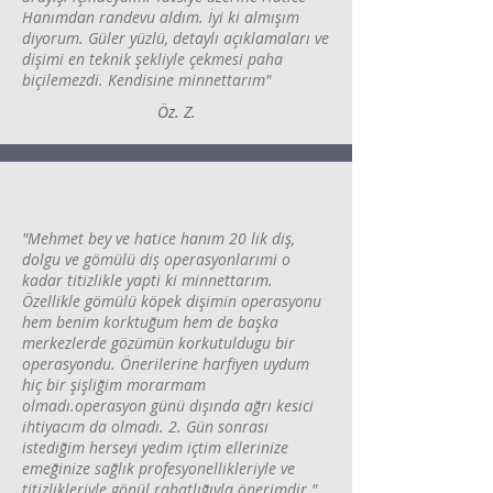
Hanımdan randevu aldım. İyi ki almışım
diyorum. Güler yüzlü, detaylı açıklamaları ve
dişimi en teknik şekliyle çekmesi paha
biçilemezdi. Kendisine minnettarım"
Öz. Z.
"Mehmet bey ve hatice hanım 20 lik diş,
dolgu ve gömülü diş operasyonlarımi o
kadar titizlikle yapti ki minnettarım.
Özellikle gömülü köpek dişimin operasyonu
hem benim korktuğum hem de başka
merkezlerde gözümün korkutuldugu bir
operasyondu. Önerilerine harfiyen uydum
hiç bir şişliğim morarmam
olmadı.operasyon günü dışında ağrı kesici
ihtiyacım da olmadı. 2. Gün sonrası
istediğim herseyi yedim içtim ellerinize
emeğinize sağlık profesyonellikleriyle ve
titizlikleriyle gönül rahatlığıyla önerimdir."